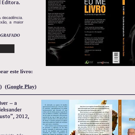
 Editora.
A decadência.
xão, a maior
TOGRAFADO
ar este livro:
)
(
Google Play
)
ver – a
Aleksander
usto”, 2012,