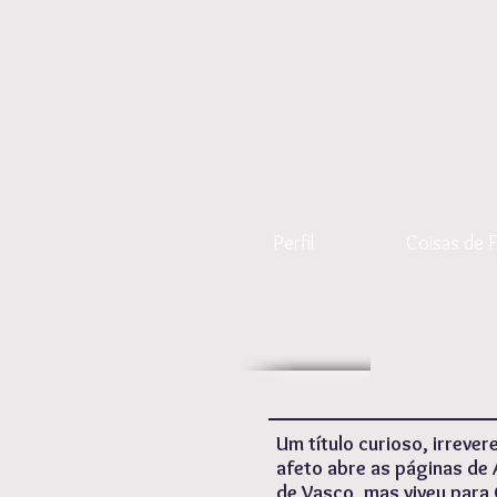
Perfil
Coisas de F
Um título curioso, irrever
afeto abre as páginas de
de Vasco, mas viveu para 