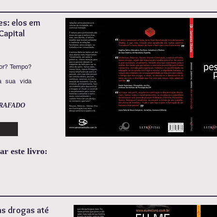
es: elos em
Capital
or? Tempo?
a sua vida
GRAFADO
r este livro:
as drogas até