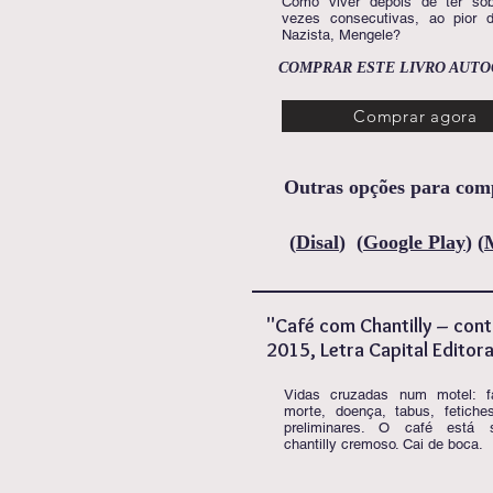
Como viver depois de ter sobr
vezes consecutivas, ao pior 
Nazista, Mengele?
COMPRAR ESTE LIVRO AUT
Comprar agora
Outras opções para comp
(
Disal
)
(
Google Play
)
(
"Café com Chantilly – cont
2015, Letra Capital Editora
Vidas cruzadas num motel: fa
morte, doença, tabus, fetich
preliminares. O café está 
chantilly cremoso. Cai de boca.