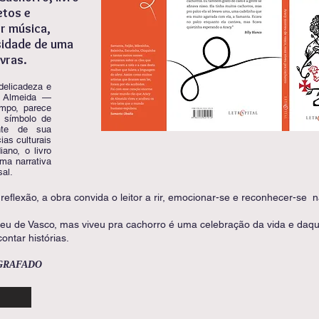
etos e
r música,
nsidade de uma
vras.
delicadeza e
e Almeida —
mpo, parece
e símbolo de
nte de sua
ias culturais
ano, o livro
ma narrativa
sal.
 reflexão, a obra convida o leitor a rir, emocionar-se e reconhecer-se
eu de Vasco, mas viveu pra cachorro é uma celebração da vida e daqui
contar histórias.
OGRAFADO