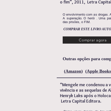
o fim”, 2011, Letra Capital
O envolvimento com as drogas. 
A superação. O herói . Uma pai
das prisões, o FIM.
COMPRAR ESTE LIVRO AU
Comprar agora
Outras opções para compr
(
Amazon
)
(
Apple Books
“Mengele me condenou a vi
vivência e as sequelas de 
Henryk Laks após o Holoca
Letra Capital Editora.