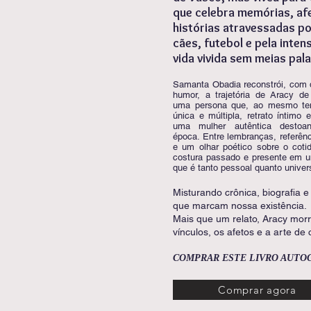
que celebra memórias, af
histórias atravessadas po
cães, futebol e pela inte
vida vivida sem meias pala
Samanta Obadia reconstrói, com 
humor, a trajetória de Aracy d
uma persona que, ao mesmo te
única e múltipla, retrato íntimo 
uma mulher autêntica destoa
época. Entre lembranças, referênc
e um olhar poético sobre o cotidi
costura passado e presente em u
que é tanto pessoal quanto univer
Misturando crônica, biografia e
que marcam nossa existência.
Mais que um relato, Aracy morr
vínculos, os afetos e a arte de 
COMPRAR ESTE LIVRO AUT
Comprar agora