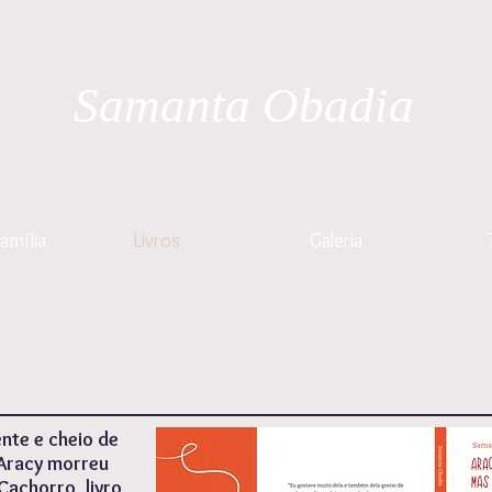
Samanta Obadia
amília
Livros
Galeria
ente e cheio de
 Aracy morreu
Cachorro, livro