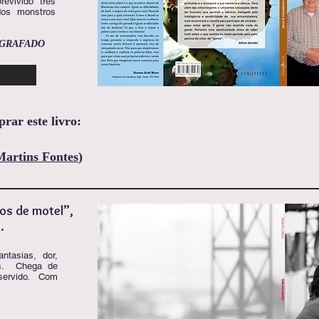
evivido três
dos monstros
OGRAFADO
rar este livro:
Martins Fontes
)
os de motel”,
.
ntasias, dor,
es. Chega de
servido. Com